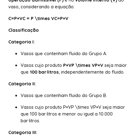
vaso, considerando a equação:
C=P×VC = P \times VC=P×V
Classificação
Categoria I:
Vasos que contenham fluido do
Grupo A
.
Vasos cujo produto
P×VP \times VP×V
seja maior
que
100 bar·litros
, independentemente do fluido.
Categoria II:
Vasos que contenham fluido do
Grupo B
.
Vasos cujo produto P×VP \times VP×V seja maior
que
100 bar·litros
e menor ou igual a
10.000
bar·litros
.
Categoria III: